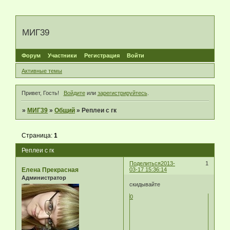
МИГ39
Форум
Участники
Регистрация
Войти
Активные темы
Привет, Гость!
Войдите
или
зарегистрируйтесь
.
»
МИГ39
»
Общий
»
Реплеи с гк
Страница:
1
Реплеи с гк
Поделиться
2013-
1
Елена Прекрасная
03-17 15:36:14
Администратор
скидывайте
0